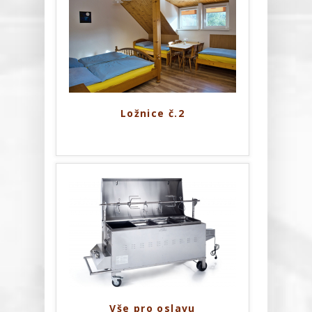
How To Orde
Reservation
House Rental
Contract
Ložnice č.2
Operating Ru
Gallery
Tips For Trip
Guestbook
/
Vše pro oslavu